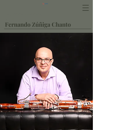
Carrito
Fagotista, pianista,
compositor
Fernando Zúñiga Chanto