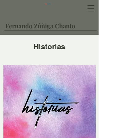
Carrito
Fagotista, pianista,
compositor
Fernando Zúñiga Chanto
Historias