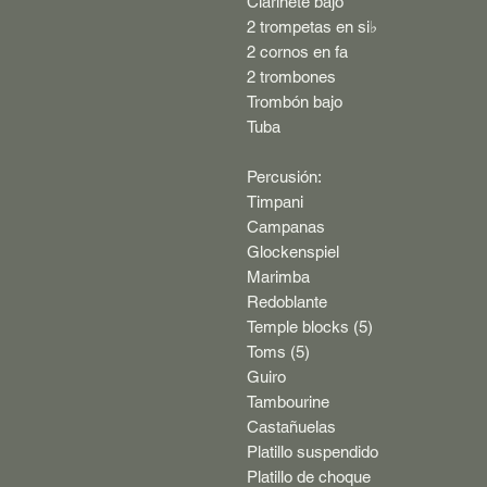
Clarinete bajo
2 trompetas en si
♭
2 cornos en fa
2 trombones
Trombón bajo
Tuba
Percusión:
Timpani
Campanas
Glockenspiel
Marimba
Redoblante
Temple blocks (5)
Toms (5)
Guiro
Tambourine
Castañuelas
Platillo suspendido
Platillo de choque