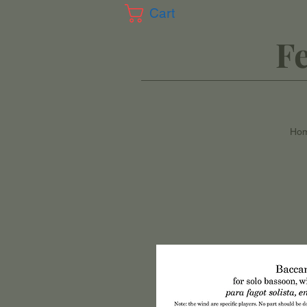
Cart
F
Ho