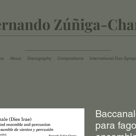
ernando Zúñiga-Cha
Bassoonist, pianist, composer
me
About
Discography
Compositions
International Duo Symp
Baccanale
para fagot