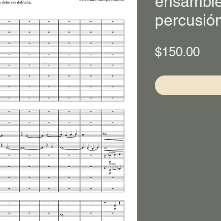
ensamble
percusió
Pri
$150.00