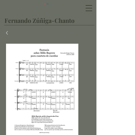
Cart
Bassoonist, pianist, composer
Fernando Zúñiga-Chanto