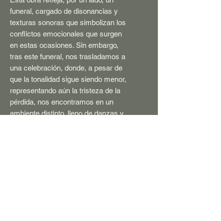
funeral, cargado de disonancias y
texturas sonoras que simbolizan los
conflictos emocionales que surgen
en estas ocasiones. Sin embargo,
tras este funeral, nos trasladamos a
una celebración, donde, a pesar de
que la tonalidad sigue siendo menor,
representando aún la tristeza de la
pérdida, nos encontramos en un
ambiente distinto, lleno de danzas y
movimiento, que nos conduce a una
nueva etapa de esa pérdida. Las
texturas disonantes se desvanecen,
dando paso a texturas más claras y
simples, que sugieren que la pérdida
no es completamente negativa, y
que después de la tristeza del
funeral, el horizonte se presenta
despejado.