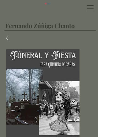
Carrito
Fagotista, pianista,
compositor
Fernando Zúñiga Chanto