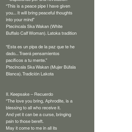
“This is a peace pipe I have given
you... It will bring peaceful thoughts
into your mind”
Ptecincala Ska Wakan (White
Buffalo Calf Woman).
Latoka tradition
“Esta es un pipa de la paz que te he
dado... Traerá pensamientos
pacíficos a tu mente.”
Ptecincala Ska Wakan (Mujer Búfala
Blanca).
Tradición Lakota
II. Keepsake – Recuerdo
“The love you bring, Aphrodite, is a
blessing to all who receive it.
And yet it can be a curse, bringing
pain to those bereft.
May it come to me in all its