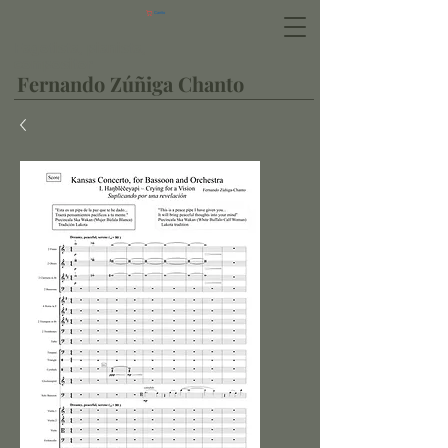
Carrito
Fagotista, pianista,
compositor
Fernando Zúñiga Chanto