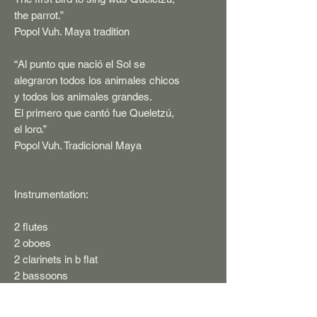
the parrot.”
Popol Vuh. Maya tradition
“Al punto que nació el Sol se
alegraron todos los animales chicos
y todos los animales grandes.
El primero que cantó fue Queletzú,
el loro.”
Popol Vuh. Tradicional Maya
Instrumentation:
2 flutes
2 oboes
2 clarinets in b flat
2 bassoons
4 horns in f
2 trumpets in b flat