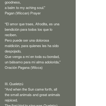
goodness,
a balm to my aching soul.”
Pagan (Wiccan) Prayer
“El amor que traes, Afrodita, es una
bendición para todos los que lo
reciben.
Pero puede ser una dolorosa
maldición, para quienes les ha sido
despojado,
Que venga a mí en toda su bondad,
un bálsamo para mi alma adolorida.”
Oración Pagana (Wicca)
III. Queletzú
“And when the Sun came forth, all
the small animals and great animals
rejoiced.
The first bird to sing was Queletzú,